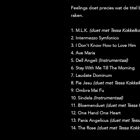
Feelings doet precies wat de titel 
raken.
1. M.L.K.
(duet met Tessa Kokkelko
2. Intermezzo Symfonico
3. I Don't Know How to Love Him
4. Ave Maria
5. Dell Angeli
(Instrumentaal)
6. Stay With Me Till The Morning
7. Laudate Dominum
8. Pie Jesu
(duet met Tessa Kokkel
9. Ombra Mai Fu
10. Sindela
(Instrumentaal)
11. Bloemenduet
(duet met Tessa 
12. One Hand One Heart
13. Panis Angelicus
(duet met Tess
14. The Rose
(duet met Tessa Kokk