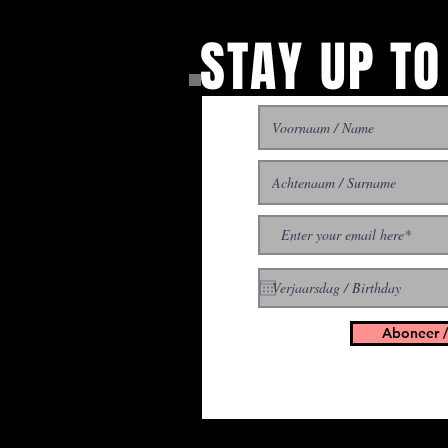
STAY UP TO
With all the latest concer
up to get our newsletter
Aboneer /