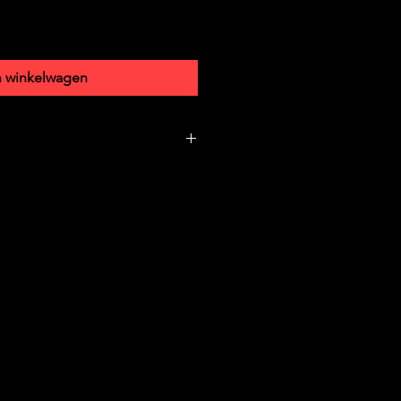
n winkelwagen
g
 14.2 × 1 cm
9/2005