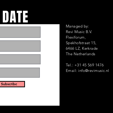
 DATE
Managed by:
Revi Music B.V.
Flexiforum,
Spekhofstraat 1
6466 LZ, Kerkrade
ts and events. Sign
The Netherlands
Tel.: +31 45 569 1476
Email:
info@revimusic.nl
 Subscribe