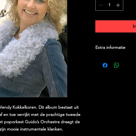
I
Extra informatie
Gewicht:
110 
Afmetingen:
12.5 ×
Release datum:
17/0
Wendy Kokkelkoren. Dit album bestaat uit
af en toe verrijkt met de prachtige tweede
et poporkest Guido’s Orchestra draagt de
ijn mooie instrumentale klanken.