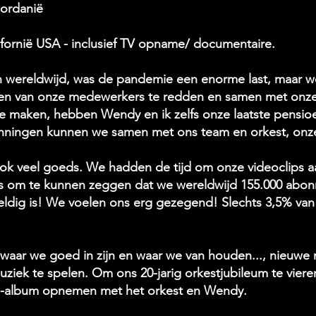
Jordanië
lifornië USA - inclusief TV opname/ documentaire.
en wereldwijd, was de pandemie een enorme last, maar we 
en van onze medewerkers te redden en samen met onze 
te maken, hebben Wendy en ik zelfs onze laatste pensioe
anningen kunnen we samen met ons team en orkest, onz
ok veel goeds. We hadden de tijd om onze videoclips aa
rots om te kunnen zeggen dat we wereldwijd 155.000 ab
ldig is! We voelen ons erg gezegend! Slechts 3,5% van 
waar we goed in zijn en waar we van houden..., nieuwe 
ziek te spelen. Om ons 20-jarig orkestjubileum te viere
cd-album opnemen met het orkest en Wendy.