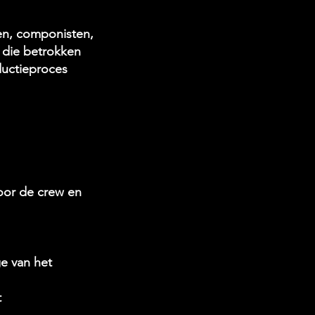
ten, componisten,
 die betrokken
oductieproces
voor de crew en
e van het
t