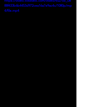
https://video.wixstatic.com/video/4527cb_0e
88f433b6b4453d972cea16a7e9ac4c/1080p/mp
4/file.mp4