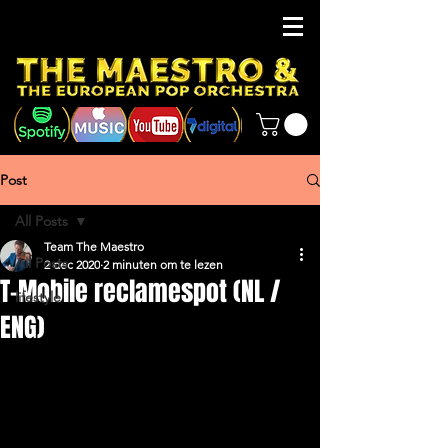
Post
All Posts
Team The Maestro
All Posts
2 dec 2020
2 minuten om te lezen
T-Mobile reclamespot (NL /
lifestyle
ENG)