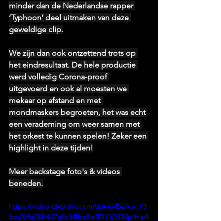
minder dan de Nederlandse rapper 
‘Typhoon’ deel uitmaken van deze 
geweldige clip.
We zijn dan ook ontzettend trots op 
het eindresultaat. De hele productie 
werd volledig Corona-proof 
uitgevoerd en ook al moesten we 
mekaar op afstand en met 
mondmaskers begroeten, het was echt 
een verademing om weer samen met 
het orkest te kunnen spelen! Zeker een 
highlight in deze tijden!
Meer backstage foto's & videos 
beneden.
https://video.wixstatic.com/video/4527cb_93
5cc769c7524627a6b548cd8e401317/720p/mp4