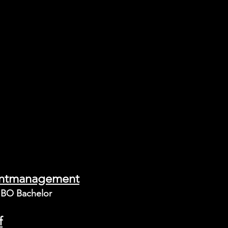
ventmanagement
HBO Bachelor
f