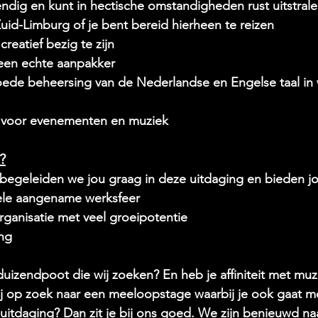
endig en kunt in hectische omstandigheden rust uitstral
Zuid-Limburg of je bent bereid hierheen te reizen
reatief bezig te zijn
 een echte aanpakker
goede beheersing van de Nederlandse en Engelse taal in
e voor evenementen en muziek
?
 begeleiden we jou graag in deze uitdaging en bieden j
hele aangename werksfeer
ganisatie met veel groeipotentie
ng 
 duizendpoot die wij zoeken? En heb je affiniteit met muz
j op zoek naar een meeloopstage waarbij je ook gaat 
 uitdaging? Dan zit je bij ons goed. We zijn benieuwd na