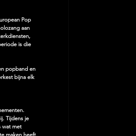
European Pop 
solozang aan 
erkdiensten, 
eriode is die 
een popband en 
kest bijna elk 
enementen. 
. Tijdens je 
s wat met 
 te maken heeft.