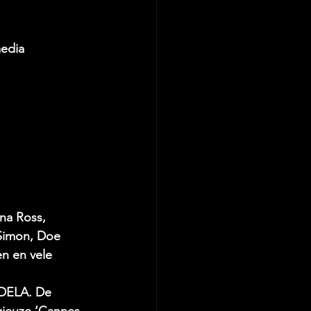
media
na Ross, 
Simon, Doe 
en en vele 
 DELA. De 
ieuze ‘Cannes 