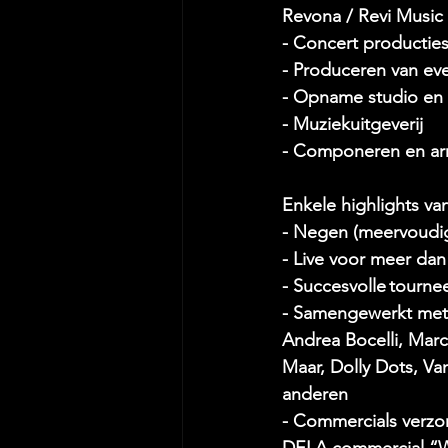
Revona / Revi Music 
- Concert productie
- Produceren van eve
- Opname studio en 
- Muziekuitgeverij 
- Componeren en ar
Enkele highlights va
- Negen (meervoudig
- Live voor meer dan
- Succesvolle tourne
- Samengewerkt met v
Andrea Bocelli, Mar
Maar, Dolly Dots, Va
anderen 
- Commercials verzo
DELA commercial “W