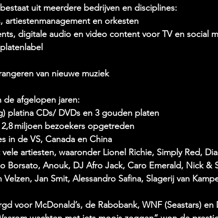
bestaat uit meerdere bedrijven en disciplines: 
s, artiestenmanagement en orkesten
nts, digitale audio en video content voor TV en social 
platenlabel 
rangeren van nieuwe muziek
n de afgelopen jaren: 
) platina CDs/ DVDs en 3 gouden platen 
 2,8 miljoen bezoekers opgetreden 
es in de VS, Canada en China 
ele artiesten, waaronder Lionel Richie, Simply Red, Dia
co Borsato, Anouk, DJ Afro Jack, Caro Emerald, Nick & 
n Velzen, Jan Smit, Alessandro Safina, Slagerij van Kamp
rgd voor McDonald’s, de Rabobank, WNF (Seastars) en
aarom wachten met iets moois zeggen” won de prestig