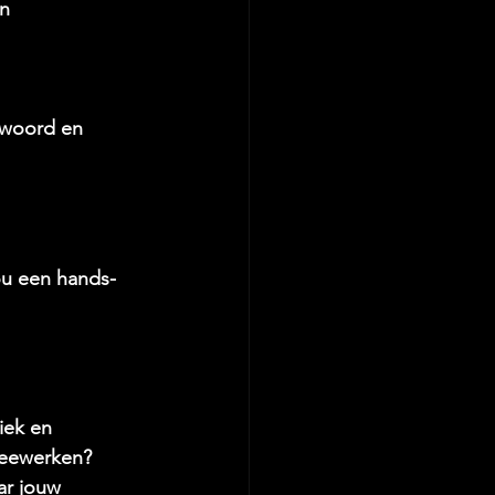
en
 woord en 
ou een hands-
iek en 
meewerken? 
ar jouw 