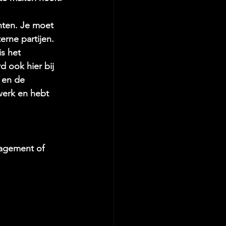
nten. Je moet 
rne partijen. 
s het 
d ook hier bij 
t en de 
werk en hebt 
agement of 