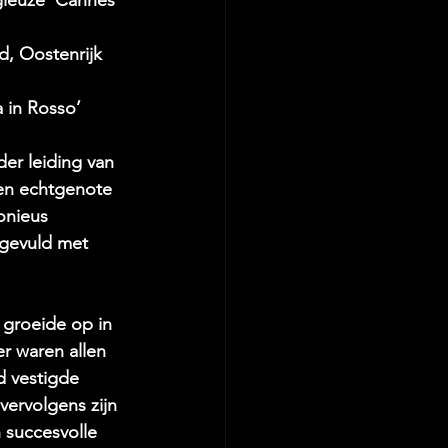
, Oostenrijk 
 in Rosso’ 
er leiding van 
 en echtgenote 
onieus 
gevuld met 
j groeide op in 
r waren allen 
d vestigde 
vervolgens zijn 
n succesvolle 