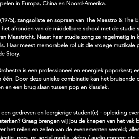
spelen in Europa, China en Noord-Amerika. 
1975), zangsoliste en sopraan van The Maestro & The 
 het afronden van de middelbare school met de studie 
an Maastricht. Naast haar studie zong ze regelmatig in k
s. Haar meest memorabele rol uit die vroege muzikale p
e Story. 
chestra is een professioneel en energiek poporkest; 
in één. Door deze unieke combinatie kan het bruisende or
n en een brug slaan tussen pop en klassiek. 
r een gedreven en leergierige student(e) - opleiding ev
terken? Graag brengen wij jou de knepen van het vak bij
ver het reilen en zeilen van de evenementen wereld; alle
catie, pers, pr, social media, video / audio content etc.