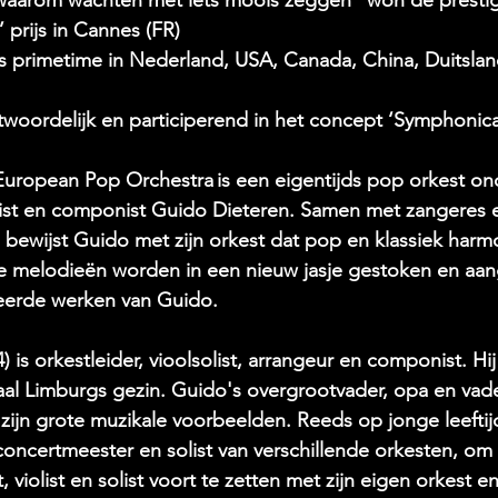
 prijs in Cannes (FR) 
 primetime in Nederland, USA, Canada, China, Duitsland
twoordelijk en participerend in het concept ‘Symphonica
uropean Pop Orchestra is een eigentijds pop orkest ond
solist en componist Guido Dieteren. Samen met zangeres
bewijst Guido met zijn orkest dat pop en klassiek harm
 melodieën worden in een nieuw jasje gestoken en aan
eerde werken van Guido.  
 is orkestleider, vioolsolist, arrangeur en componist. Hi
al Limburgs gezin. Guido's overgrootvader, opa en vade
zijn grote muzikale voorbeelden. Reeds op jonge leeftij
concertmeester en solist van verschillende orkesten, om 
, violist en solist voort te zetten met zijn eigen orkest e