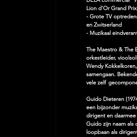
Lion d’Or Grand Prix’
- Grote TV optredens
en Zwitserland 
- Muzikaal eindveran
The Maestro & The E
orkestleider, viool
Wendy Kokkelkoren, 
samengaan. ​Bekende
vele zelf  gecompon
Guido Dieteren (1974)
een bijzonder muzika
dirigent en daarmee 
Guido zijn naam als 
loopbaan als dirigent