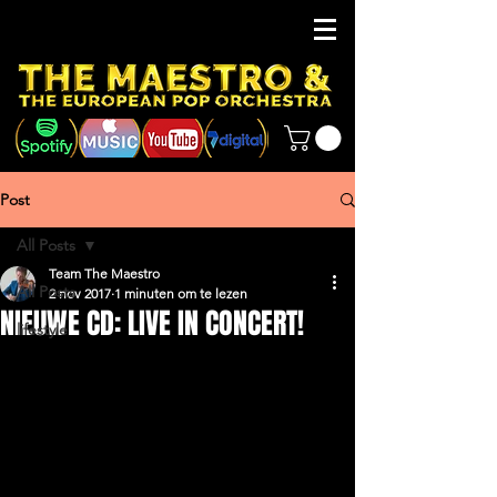
Post
All Posts
Team The Maestro
All Posts
2 nov 2017
1 minuten om te lezen
NIEUWE CD: LIVE IN CONCERT!
lifestyle