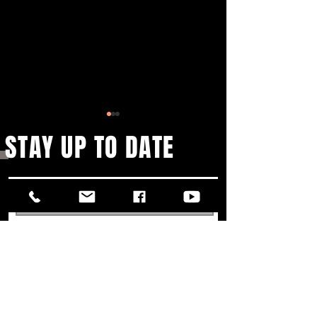
STAY UP TO DATE
25-JARIG JUBILEUM
LVK SCHLAGER MEET
THEATERTOUR
SYMPHONY