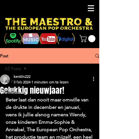
Post
All Posts
kerstin222
All Posts
5 feb 2024
1 minuten om te lezen
Gelukkig nieuwjaar!
lifestyle
Beter laat dan nooit maar omwille van 
de drukte in december en januari, 
wens ik jullie alsnog namens Wendy, 
onze kinderen Emma-Sophie & 
Annabel, The European Pop Orchestra, 
het productie team en mijzelf, een heel 