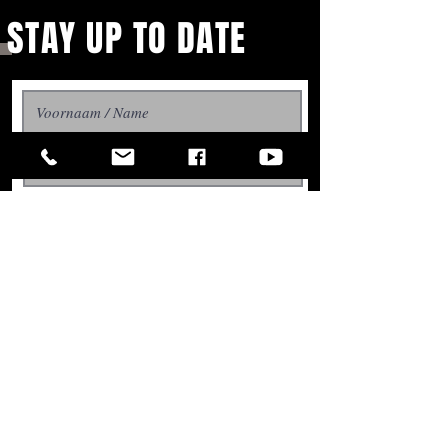
STAY UP TO DATE
With all the latest concerts
Aboneer / Subscribe
and events. Sign up to get
our newsletter
Managed by: