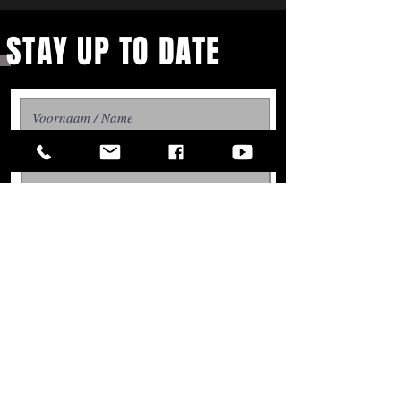
STAY UP TO DATE
With all the latest concerts
Aboneer / Subscribe
and events. Sign up to get
our newsletter