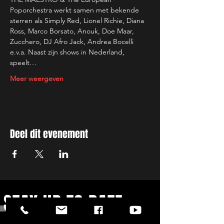
Poporchestra werkt samen met bekende 
sterren als Simply Red, Lionel Richie, Diana 
Ross, Marco Borsato, Anouk, Doe Maar, 
Zucchero, DJ Afro Jack, Andrea Bocelli 
e.v.a. Naast zijn shows in Nederland, 
speelt…
Meer weergeven
Deel dit evenement
STAY UP TO DATE