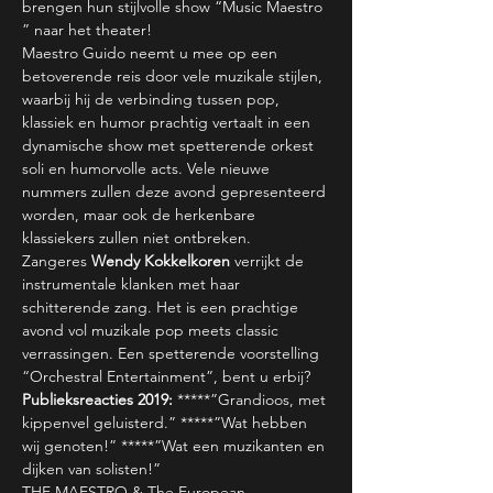
brengen hun stijlvolle show “Music Maestro 
” naar het theater!
Maestro Guido neemt u mee op een 
betoverende reis door vele muzikale stijlen, 
waarbij hij de verbinding tussen pop, 
klassiek en humor prachtig vertaalt in een 
dynamische show met spetterende orkest 
soli en humorvolle acts. Vele nieuwe 
nummers zullen deze avond gepresenteerd 
worden, maar ook de herkenbare 
klassiekers zullen niet ontbreken.
Zangeres 
Wendy Kokkelkoren
 verrijkt de 
instrumentale klanken met haar 
schitterende zang. Het is een prachtige 
avond vol muzikale pop meets classic 
verrassingen. Een spetterende voorstelling 
“Orchestral Entertainment”, bent u erbij?
Publieksreacties 2019:
 *****”Grandioos, met 
kippenvel geluisterd.” *****”Wat hebben 
wij genoten!” *****”Wat een muzikanten en 
dijken van solisten!”
THE MAESTRO & The European 