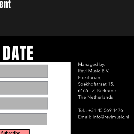
ent
 DATE
Managed by:
Revi Music B.V.
Flexiforum,
Spekhofstraat 1
6466 LZ, Kerkrade
ts and events. Sign
The Netherlands
Tel.: +31 45 569 1476
Email:
info@revimusic.nl
 Subscribe