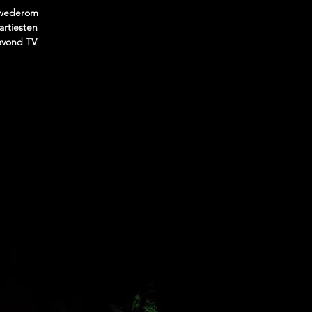
 wederom
artiesten
avond TV