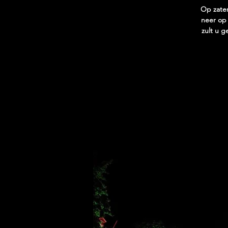
Op zate
neer op 
zult u 