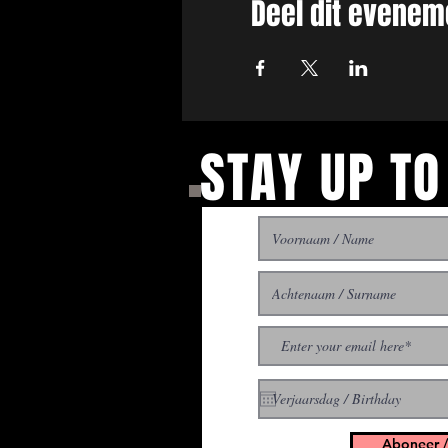
Deel dit evenem
STAY UP TO
With all the latest concer
up to get our newsletter
Aboneer /