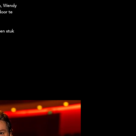
do, Wendy
door te
een stuk