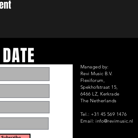
ent
 DATE
Managed by:
Revi Music B.V.
Flexiforum,
Spekhofstraat 1
6466 LZ, Kerkrade
ts and events. Sign
The Netherlands
Tel.: +31 45 569 1476
Email:
info@revimusic.nl
 Subscribe