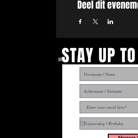
Deel dit evenem
STAY UP TO
With all the latest concer
up to get our newsletter
Aboneer /