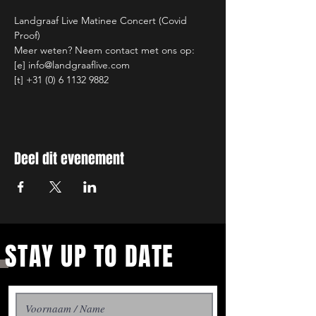
Landgraaf Live Matinee Concert (Covid 
Proof)
Meer weten? Neem contact met ons op:
[e] info@landgraaflive.com
[t] +31 (0) 6 1132 9882
Deel dit evenement
STAY UP TO DATE