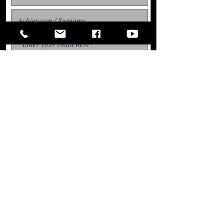
With all the latest concerts
Aboneer / Subscribe
and events. Sign up to get
our newsletter
Managed by:
Revi Music B.V.
Flexiforum,
Spekhofstraat 15,
6466 LZ, Kerkrade
The Netherlands