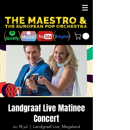
Landgraaf Live Matinee
Concert
zo 18 jul
  |  
Landgraaf Live, Megaland