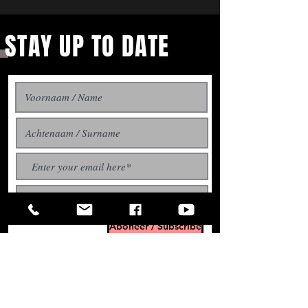
STAY UP TO DATE
With all the latest concerts
Aboneer / Subscribe
and events. Sign up to get
our newsletter