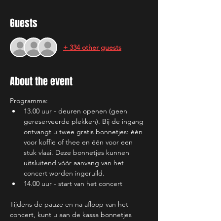
Guests
+ 334 other guests
About the event
Programma:
13.00 uur - deuren openen (geen 
gereserveerde plekken). Bij de ingang 
ontvangt u twee gratis bonnetjes: één 
voor koffie of thee en één voor een 
stuk vlaai. Deze bonnetjes kunnen 
uitsluitend vóór aanvang van het 
concert worden ingeruild.
14.00 uur - start van het concert
Tijdens de pauze en na afloop van het 
concert, kunt u aan de kassa bonnetjes 