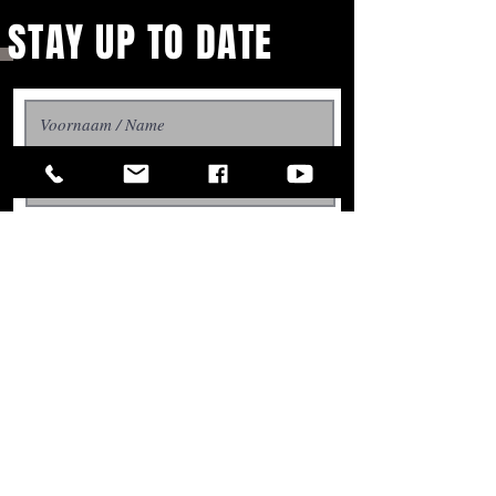
STAY UP TO DATE
With all the latest concerts
Aboneer / Subscribe
and events. Sign up to get
our newsletter
Managed by: