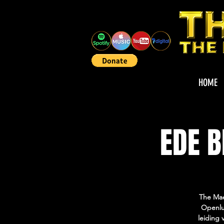
HOME
EDE 
The Mae
Openluc
leiding