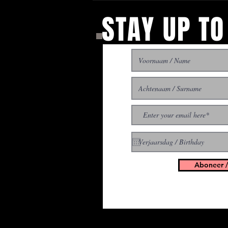
STAY UP TO
With all the latest concer
up to get our newsletter
Aboneer /