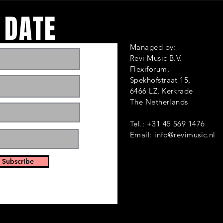
 DATE
Managed by:
Revi Music B.V.
Flexiforum,
Spekhofstraat 1
6466 LZ, Kerkrade
ts and events. Sign
The Netherlands
Tel.: +31 45 569 1476
Email:
info@revimusic.nl
 Subscribe