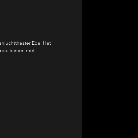
nluchttheater Ede. Het 
eren. Samen met 