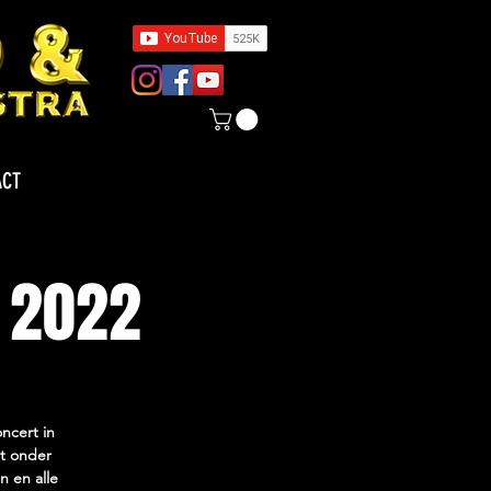
ACT
 2022
ncert in
at onder
 en alle