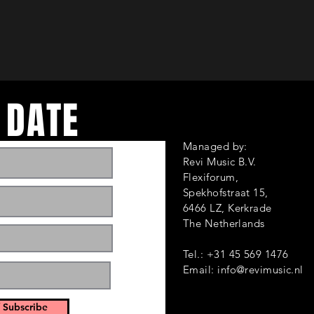
 DATE
Managed by:
Revi Music B.V.
Flexiforum,
Spekhofstraat 1
6466 LZ, Kerkrade
ts and events. Sign
The Netherlands
Tel.: +31 45 569 1476
Email:
info@revimusic.nl
 Subscribe