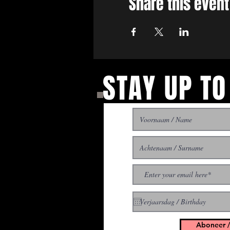
Share this event
STAY UP TO
With all the latest concer
up to get our newsletter
Aboneer /