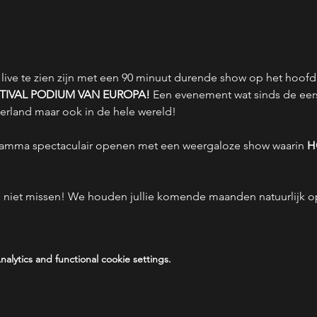
j live te zien zijn met een 90 minuut durende show op het hoo
TIVAL PODIUM VAN EUROPA! 
Een evenement wat sinds de eerst
derland maar ook in de hele wereld! 
amma spectaculair openen met een weergaloze show waarin 
H
 niet missen! We houden jullie komende maanden natuurlijk o
lytics and functional cookie settings.